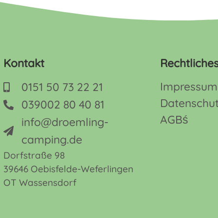
Kontakt
Rechtliche
Impressum
0151 50 73 22 21
Datenschu
039002 80 40 81
AGBś
info@droemling-
camping.de
Dorfstraße 98
39646 Oebisfelde-Weferlingen
OT Wassensdorf